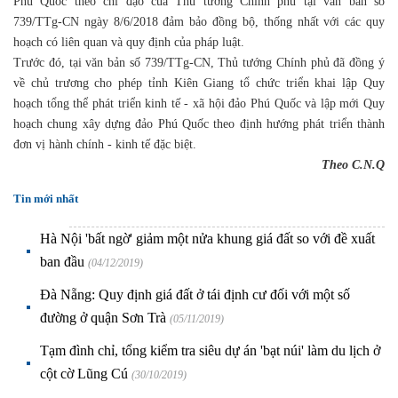
Phú Quốc theo chỉ đạo của Thủ tướng Chính phủ tại văn bản số
739/TTg-CN ngày 8/6/2018 đảm bảo đồng bộ, thống nhất với các quy
hoạch có liên quan và quy định của pháp luật.
Trước đó, tại văn bản số 739/TTg-CN, Thủ tướng Chính phủ đã đồng ý
về chủ trương cho phép tỉnh Kiên Giang tổ chức triển khai lập Quy
hoạch tổng thể phát triển kinh tế - xã hội đảo Phú Quốc và lập mới Quy
hoạch chung xây dựng đảo Phú Quốc theo định hướng phát triển thành
đơn vị hành chính - kinh tế đặc biệt.
Theo C.N.Q
Tin mới nhất
Hà Nội 'bất ngờ' giảm một nửa khung giá đất so với đề xuất
ban đầu
(04/12/2019)
Đà Nẵng: Quy định giá đất ở tái định cư đối với một số
đường ở quận Sơn Trà
(05/11/2019)
Tạm đình chỉ, tổng kiểm tra siêu dự án 'bạt núi' làm du lịch ở
cột cờ Lũng Cú
(30/10/2019)