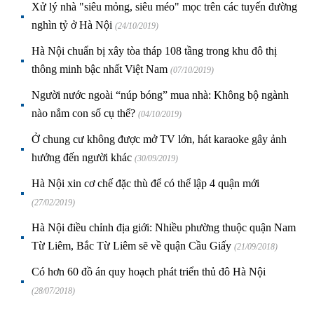
Xử lý nhà "siêu mỏng, siêu méo" mọc trên các tuyến đường
nghìn tỷ ở Hà Nội
(24/10/2019)
Hà Nội chuẩn bị xây tòa tháp 108 tầng trong khu đô thị
thông minh bậc nhất Việt Nam
(07/10/2019)
Người nước ngoài “núp bóng” mua nhà: Không bộ ngành
nào nắm con số cụ thể?
(04/10/2019)
Ở chung cư không được mở TV lớn, hát karaoke gây ảnh
hưởng đến người khác
(30/09/2019)
Hà Nội xin cơ chế đặc thù để có thể lập 4 quận mới
(27/02/2019)
Hà Nội điều chỉnh địa giới: Nhiều phường thuộc quận Nam
Từ Liêm, Bắc Từ Liêm sẽ về quận Cầu Giấy
(21/09/2018)
Có hơn 60 đồ án quy hoạch phát triển thủ đô Hà Nội
(28/07/2018)