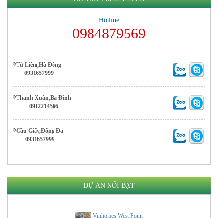
Hotline
0984879569
Từ Liêm,Hà Đông
0931657999
Thanh Xuân,Ba Đình
0912214566
Cầu Giấy,Đống Đa
0931657999
DỰ ÁN NỔI BẬT
Vinhomes West Point