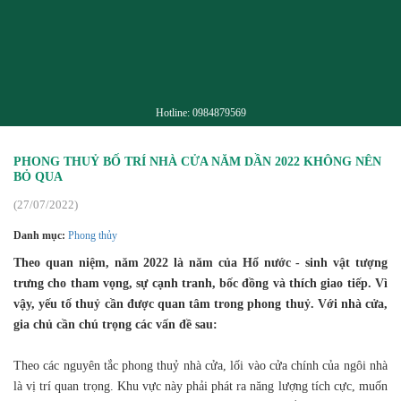
Hotline:
0984879569
PHONG THUỶ BỐ TRÍ NHÀ CỬA NĂM DẦN 2022 KHÔNG NÊN
BỎ QUA
(27/07/2022)
Danh mục:
Phong thủy
Theo quan niệm, năm 2022 là năm của Hổ nước - sinh vật tượng
trưng cho tham vọng, sự cạnh tranh, bốc đồng và thích giao tiếp. Vì
vậy, yếu tố thuỷ cần được quan tâm trong phong thuỷ. Với nhà cửa,
gia chủ cần chú trọng các vấn đề sau:
Theo các nguyên tắc phong thuỷ nhà cửa, lối vào cửa chính của ngôi nhà
là vị trí quan trọng. Khu vực này phải phát ra năng lượng tích cực, muốn