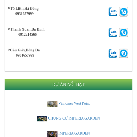
Từ Liêm,Hà Đông
0931657999
Thanh Xuân,Ba Đình
0912214566
Cầu Giấy,Đống Đa
0931657999
DỰ ÁN NỔI BẬT
Vinhomes West Point
CHUNG CƯ IMPERIA GARDEN
IMPERIA GARDEN