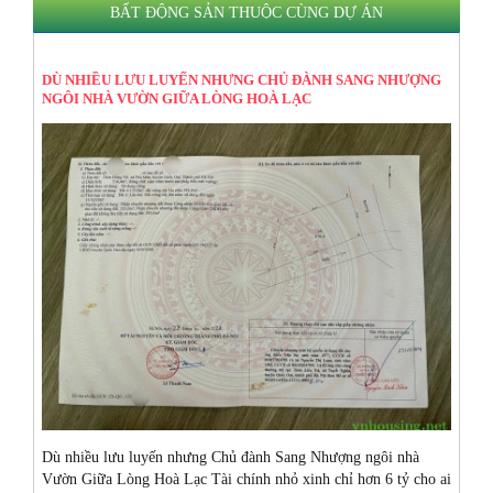
BẤT ĐỘNG SẢN THUỘC CÙNG DỰ ÁN
DÙ NHIỀU LƯU LUYẾN NHƯNG CHỦ ĐÀNH SANG NHƯỢNG
NGÔI NHÀ VƯỜN GIỮA LÒNG HOÀ LẠC
Dù nhiều lưu luyến nhưng Chủ đành Sang Nhượng ngôi nhà
Vườn Giữa Lòng Hoà Lạc Tài chính nhỏ xinh chỉ hơn 6 tỷ cho ai