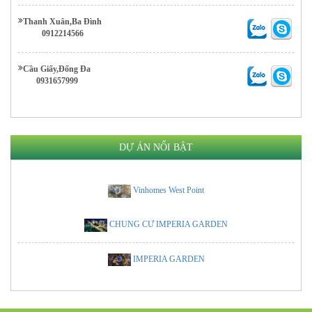
Thanh Xuân,Ba Đình
0912214566
Cầu Giấy,Đống Đa
0931657999
DỰ ÁN NỔI BẬT
Vinhomes West Point
CHUNG CƯ IMPERIA GARDEN
IMPERIA GARDEN