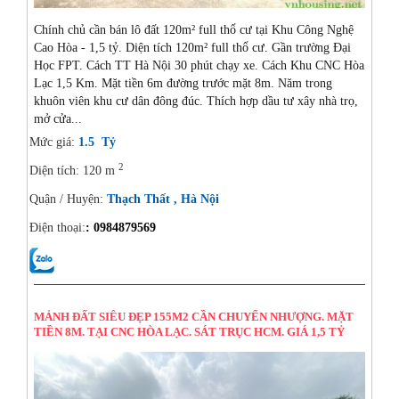
Chính chủ cần bán lô đất 120m² full thổ cư tại Khu Công Nghệ
Cao Hòa - 1,5 tỷ. Diện tích 120m² full thổ cư. Gần trường Đại
Học FPT. Cách TT Hà Nội 30 phút chạy xe. Cách Khu CNC Hòa
Lạc 1,5 Km. Mặt tiền 6m đường trước mặt 8m. Năm trong
khuôn viên khu cư dân đông đúc. Thích hợp dầu tư xây nhà trọ,
mở cửa...
Mức giá:
1.5 Tỷ
2
Diện tích: 120 m
Quận / Huyện:
Thạch Thất , Hà Nội
Điện thoại:
: 0984879569
14/08/2024
MẢNH ĐẤT SIÊU ĐẸP 155M2 CẦN CHUYỂN NHƯỢNG. MẶT
TIỀN 8M. TẠI CNC HÒA LẠC. SÁT TRỤC HCM. GIÁ 1,5 TỶ