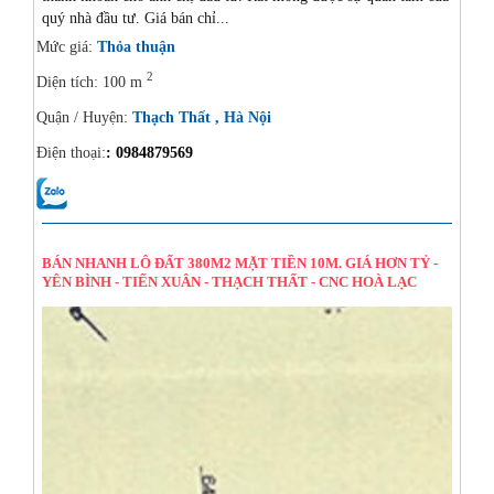
quý nhà đầu tư. Giá bán chỉ...
Mức giá:
Thỏa thuận
2
Diện tích: 100 m
Quận / Huyện:
Thạch Thất , Hà Nội
Điện thoại:
: 0984879569
14/08/2024
BÁN NHANH LÔ ĐẤT 380M2 MẶT TIỀN 10M. GIÁ HƠN TỶ -
YÊN BÌNH - TIẾN XUÂN - THẠCH THẤT - CNC HOÀ LẠC