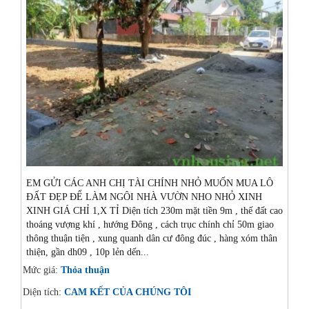
EM GỬI CÁC ANH CHỊ TÀI CHÍNH NHỎ MUỐN MUA LÔ
ĐẤT ĐẸP ĐỂ LÀM NGÔI NHÀ VƯỜN NHO NHỎ XINH
XINH GIÁ CHỈ 1,X TỈ Diện tích 230m mặt tiền 9m , thế đất cao
thoáng vượng khí , hướng Đông , cách trục chính chỉ 50m giao
thông thuận tiện , xung quanh dân cư đông đúc , hàng xóm thân
thiện, gần dh09 , 10p lẻn dến...
Mức giá:
Thỏa thuận
Diện tích:
CAM KẾT CỦA CHÚNG TÔI