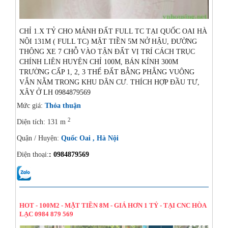
CHỈ 1.X TỶ CHO MẢNH ĐẤT FULL TC TẠI QUỐC OAI HÀ
NỘI 131M ( FULL TC) MẶT TIỀN 5M NỞ HẬU, ĐƯỜNG
THÔNG XE 7 CHỖ VÀO TẬN ĐẤT VỊ TRÍ CÁCH TRỤC
CHÍNH LIÊN HUYỆN CHỈ 100M, BÁN KÍNH 300M
TRƯỜNG CẤP 1, 2, 3 THẾ ĐẤT BẰNG PHẲNG VUÔNG
VẮN NẰM TRONG KHU DÂN CƯ. THÍCH HỢP ĐẦU TƯ,
XÂY Ở LH 0984879569
Mức giá:
Thỏa thuận
2
Diện tích: 131 m
Quận / Huyện:
Quốc Oai , Hà Nội
Điện thoại:
: 0984879569
20/08/2024
HOT - 100M2 - MẶT TIỀN 8M - GIÁ HƠN 1 TỶ - TẠI CNC HÒA
LẠC 0984 879 569