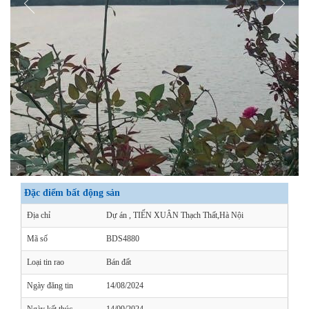
Chưa bao giờ xuất hiện! sản phẩm mặt hồ
Đặc điểm bất động sản
trung tâm đô thị giá 2Xtr/m2 LH 0984879569
Địa chỉ
Dự án , TIẾN XUÂN Thạch Thất,Hà Nội
Mã số
BDS4880
Loại tin rao
Bán đất
Ngày đăng tin
14/08/2024