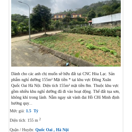
Dành cho các anh chị muốn sở hữu đất tại CNC Hòa Lạc. Sản
phẩm nghỉ dưỡng 155m² Mặt tiền * tại khu vực Đông Xuân
Quốc Oai Hà Nội. Diện tích 155m² mặt tiền 8m. Thuộc khu vực
gồm nhiều khu nghỉ dưỡng đã đi vào hoạt động. Thế đất tụa sơn,
không khí trong lành. Nằm ngay sát vành đai Hồ CHí Minh định
hướng quy...
Mức giá:
1.5 Tỷ
2
Diện tích: 155 m
Quận / Huyện:
Quốc Oai , Hà Nội