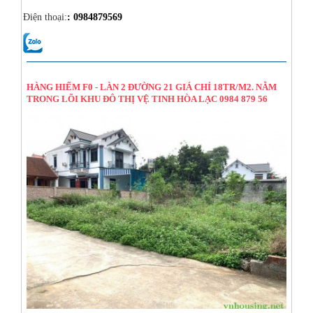
Điện thoại:
: 0984879569
14/08/2024
HÀNG HIẾM F0 - LÀN 2 ĐƯỜNG 21 GIÁ CHỈ 18TR/M2. NẰM
TRONG LÕI KHU ĐÔ THỊ VỆ TINH HÒA LẠC 0984 879 56