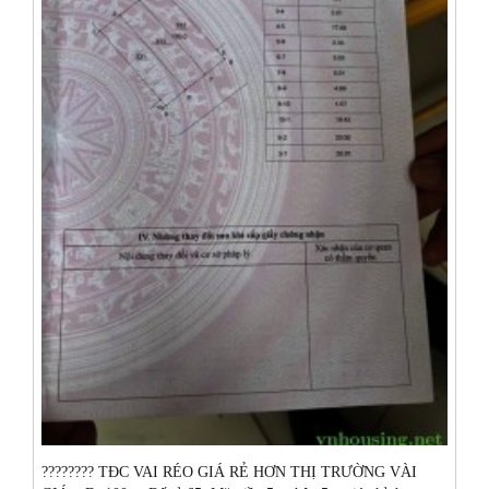
???????? TĐC VAI RÉO GIÁ RẺ HƠN THỊ TRƯỜNG VÀI