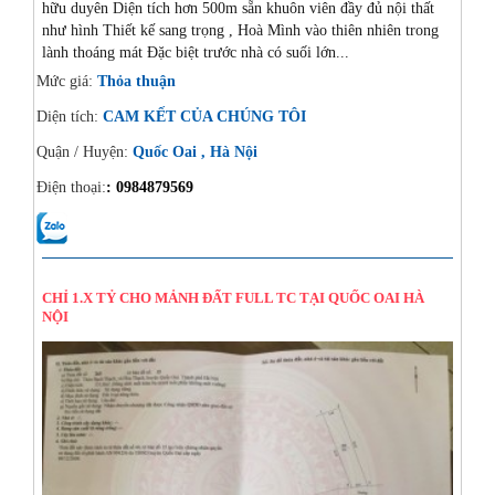
hữu duyên Diện tích hơn 500m sẵn khuôn viên đầy đủ nội thất
như hình Thiết kế sang trọng , Hoà Mình vào thiên nhiên trong
lành thoáng mát Đặc biệt trước nhà có suối lớn...
Mức giá:
Thỏa thuận
Diện tích:
CAM KẾT CỦA CHÚNG TÔI
Quận / Huyện:
Quốc Oai , Hà Nội
Điện thoại:
: 0984879569
20/08/2024
CHỈ 1.X TỶ CHO MẢNH ĐẤT FULL TC TẠI QUỐC OAI HÀ
NỘI