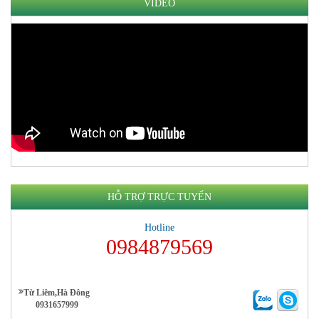
VIDEO
HỖ TRỢ TRỰC TUYẾN
Hotline
0984879569
Từ Liêm,Hà Đông
0931657999