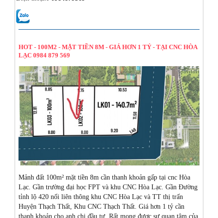
14/08/2024
HOT - 100M2 - MẶT TIỀN 8M - GIÁ HƠN 1 TỶ - TẠI CNC HÒA
LẠC 0984 879 569
Mảnh đất 100m² mặt tiền 8m cần thanh khoản gấp tại cnc Hòa
Lạc. Gần trường đại học FPT và khu CNC Hòa Lạc. Gần Đường
tỉnh lộ 420 nối liên thông khu CNC Hòa Lạc và TT thị trấn
Huyện Thạch Thất, Khu CNC Thạch Thất. Giá hơn 1 tỷ cần
thanh khoản cho anh chị đầu tư. Rất mong được sự quan tâm của