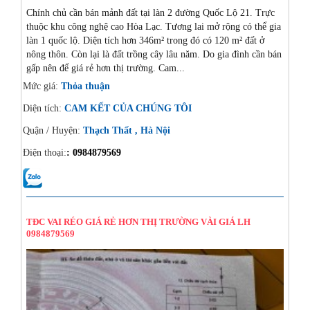
Chính chủ cần bán mảnh đất tại làn 2 đường Quốc Lộ 21. Trực
thuộc khu công nghệ cao Hòa Lạc. Tương lai mở rộng có thể gia
làn 1 quốc lộ. Diện tích hơn 346m² trong đó có 120 m² đất ở
nông thôn. Còn lại là đất trồng cây lâu năm. Do gia đình cần bán
gấp nên để giá rẻ hơn thị trường. Cam...
Mức giá:
Thỏa thuận
Diện tích:
CAM KẾT CỦA CHÚNG TÔI
Quận / Huyện:
Thạch Thất , Hà Nội
Điện thoại:
: 0984879569
14/08/2024
TĐC VAI RÉO GIÁ RẺ HƠN THỊ TRƯỜNG VÀI GIÁ LH
0984879569