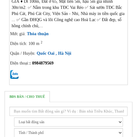
GIÁ ♦️ Dt 100m, Đất ở 65, Mặt tiền 5m, hậu 5m giá nhỉnh
30tr/m2. ✅ Nằm trong khu TĐC Vai Réo ✅️ Sát sườn TĐC Bắc
Phú Cát, Phú Cát City, Viện Sản - Nhi, Nhà máy in tiền quốc gia
... ✅️ Gần ĐHQG và lõi Công nghệ cao Hoà Lạc ✅️ Đất đẹp, sổ
hồng chính chủ,...
Mức giá:
Thỏa thuận
2
Diện tích: 100 m
Quận / Huyện:
Quốc Oai , Hà Nội
Điện thoại:
: 0984879569
14/08/2024
BĐS BÁN / CHO THUÊ