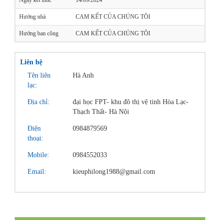
Ngày kết thúc
14/09/2024
Hướng nhà
CAM KẾT CỦA CHÚNG TÔI
Hướng ban công
CAM KẾT CỦA CHÚNG TÔI
Liên hệ
Tên liên
Hà Anh
lạc:
Địa chỉ:
đại học FPT- khu đô thị vệ tinh Hòa Lạc-
Thạch Thất- Hà Nội
Điện
0984879569
thoại:
Mobile:
0984552033
Email:
kieuphilong1988@gmail.com