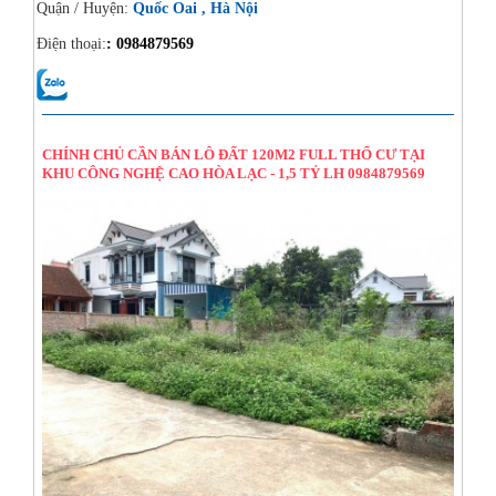
Quận / Huyện:
Quốc Oai , Hà Nội
Điện thoại:
: 0984879569
14/08/2024
CHÍNH CHỦ CẦN BÁN LÔ ĐẤT 120M2 FULL THỔ CƯ TẠI
KHU CÔNG NGHỆ CAO HÒA LẠC - 1,5 TỶ LH 0984879569