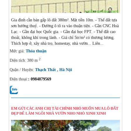
Gia đình cần bán gấp lô đất 380m². Mặt tiền 10m. - Thế đất tựa
sơn hướng thuỷ. - Đường ô tô ra vào thuận tiện. - Gần CNC Hoà
Lạc. - Gần đại học Quốc gia. - Gần đại học FPT. - Thế đất cao
thoải, không khí trong lành. - Giá chỉ 5tr/m² có thương lượng.
Thích hợp ở, xây nhà trọ, homestay, nhà vườn... Liên...
Mức giá:
Thỏa thuận
2
Diện tích: 380 m
Quận / Huyện:
Thạch Thất , Hà Nội
Điện thoại:
: 0984879569
14/08/2024
EM GỬI CÁC ANH CHỊ TÀI CHÍNH NHỎ MUỐN MUA LÔ ĐẤT
ĐẸP ĐỂ LÀM NGÔI NHÀ VƯỜN NHO NHỎ XINH XINH