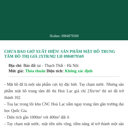
Hotline:
0984879569
CHƯA BAO GIỜ XUẤT HIỆN! SẢN PHẨM MẶT HỒ TRUNG
TÂM ĐÔ THỊ GIÁ 2XTR/M2 LH 0984879569
Địa chỉ:
Bán đất
tại - Thạch Thất - Hà Nội
Mức giá:
Thỏa thuân
Diện tích:
Không xác định
- Mặt hồ đã là một sản phẩm cực kỳ đặc biệt. Tay chạm nước. Nhưng sản
phẩm mặt hồ trung tâm đô thị Hoà Lạc giá chỉ 2Xtr/m² thì nó đã trở
thành 102.
- Toạ lạc trong lõi khu CNC Hoà Lạc nằm ngay trung tâm gần trường đại
học Quốc Gia.
- Diện tích gần 1000m² với 400m² đất ở.
- Tay chạm mặt nước, mặt tiền siêu rộng, tiềm năng sẽ trở thành một sản